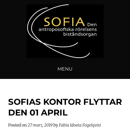
Skip
to
content
FÖRENINGEN SOFIA
MENU
SOFIAS KONTOR FLYTTAR
DEN 01 APRIL
Posted on
27 mars, 2019
by
Fabia Idoeta Fogelqvist