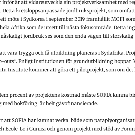
inför är att vidareutveckla sin projektverksamhet med re
 Detta kretsloppsanpassade jordbruksprojekt, som omfatta
 ett möte i Sydkorea i september 2019 framhållit MOFI so
i hela Afrika som de utsett till nästa fokusområde. Detta i
småskaligt jordbruk ses som den enda vägen till storskalig
 att vara trygga och få utbildning planeras i Sydafrika. Pro
drop-outs”. Enligt Institutionen för grundutbildning hoppar 
ntu Institute kommer att göra ett pilotprojekt, som om det
em procent av projektens kostnad måste SOFIA kunna bid
med bokföring, är helt gåvofinansierade.
att SOFIA har kunnat verka, både som paraplyorganisation f
h Ecole-Lo i Guniea och genom projekt med stöd av ForumC