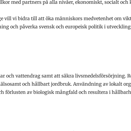
illkor med partners på alla nivåer, ekonomiskt, socialt oc
e vill vi bidra till att öka människors medvetenhet om vik
ning och påverka svensk och europeisk politik i utveckling
r och vattendrag samt att säkra livsmedelsförsörjning. R
t hälsosamt och hållbart jordbruk. Användning av lokalt o
örlusten av biologisk mångfald och resultera i hållbarhe