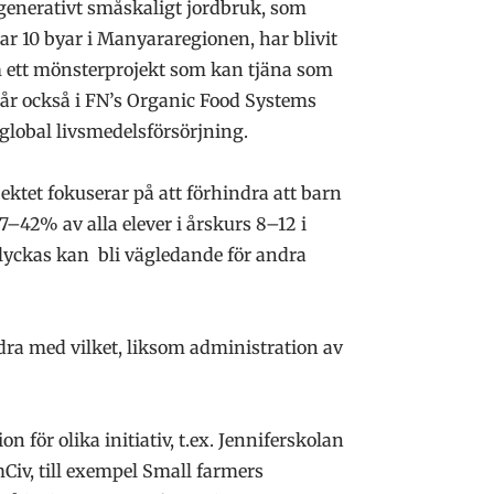
generativt småskaligt jordbruk, som
r 10 byar i Manyararegionen, har blivit
m ett mönsterprojekt som kan tjäna som
ngår också i FN’s Organic Food Systems
 global livsmedelsförsörjning.
jektet fokuserar på att förhindra att barn
37–42% av alla elever i årskurs 8–12 i
 lyckas kan bli vägledande för andra
ra med vilket, liksom administration av
ör olika initiativ, t.ex. Jenniferskolan
iv, till exempel Small farmers