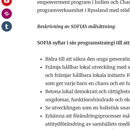
empowerment program i Indien och Chance
YouTube
programverksamhet i Ryssland med stöd 
Stödgala
Blogg
Beskrivning av SOFIA’s målsättning:
SOFIA
Ungdom
SOFIA syftar i sin programstrategi till att
Blogg
Bidra till att säkra den unga generatio
Främja hållbar lokal utveckling med sä
och främjar hållbara lokala initiativ. 
som ger varje barn en chans och en hå
Betona lokal demokrati och rättighets
ungdomar, funktionshindrade och eko
Se utvecklingen som en holistisk snar
Erkänna att förändringsprocesser måst
attitydförändring av samhällets med