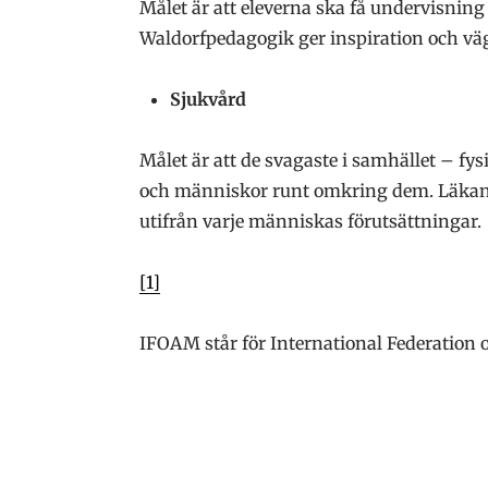
Målet är att eleverna ska få undervisning 
Waldorfpedagogik ger inspiration och vä
Sjukvård
Målet är att de svagaste i samhället – fy
och människor runt omkring dem. Läkande
utifrån varje människas förutsättningar.
[1]
IFOAM står för International Federation