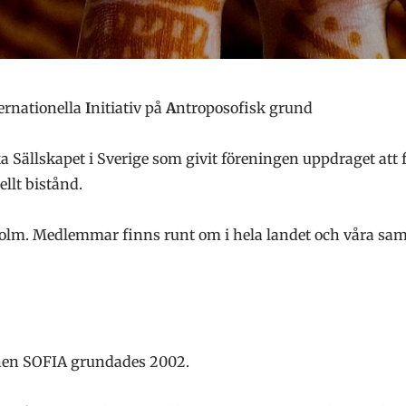
ternationella
I
nitiativ på
A
ntroposofisk grund
Sällskapet i Sverige som givit föreningen uppdraget att
llt bistånd.
holm. Medlemmar finns runt om i hela landet och våra sam
nen SOFIA grundades 2002.