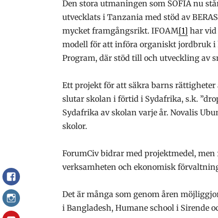
Den stora utmaningen som SOFIA nu står 
utvecklats i Tanzania med stöd av BERAS.
mycket framgångsrikt. IFOAM
[1]
har vid
modell för att införa organiskt jordbruk 
Program, där stöd till och utveckling av 
Ett projekt för att säkra barns rättigheter
slutar skolan i förtid i Sydafrika, s.k. ”
Sydafrika av skolan varje år. Novalis Ubu
skolor.
ForumCiv bidrar med projektmedel, men f
verksamheten och ekonomisk förvaltning 
Facebook
Det är många som genom åren möjliggjort 
Instagram
i Bangladesh, Humane school i Sirende oc