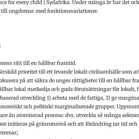
 for every child i Sydafrika. Under många år har det ock
till ungdomar med funktionsvariationer.
:
nens rätt till en hållbar framtid.
rskild prioritet till ett levande lokalt civilsamhälle som 
Fokusera på att säkra de unges rättigheter till en hållbar f
llbar lokal matkedja och goda förutsättningar för lokalt, 
baserad utveckling 1) arbeta med de fattiga, 2) ge margi
nomiskt och politiskt marginaliserade grupper. Uppmun
are än atomiserad process: dvs. utveckla så många sektore
e initieras på gräsrotsnivå och att förändring tar tid och
lemmar;