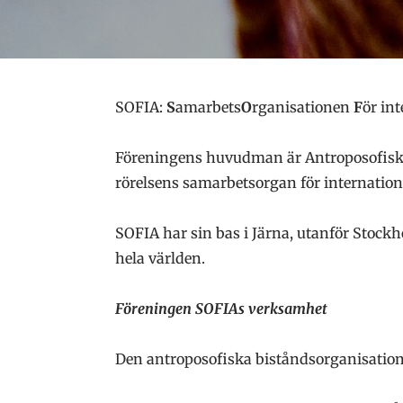
SOFIA:
S
amarbets
O
rganisationen
F
ör in
Föreningens huvudman är Antroposofiska 
rörelsens samarbetsorgan för internatione
SOFIA har sin bas i Järna, utanför Stock
hela världen.
Föreningen SOFIAs verksamhet
Den antroposofiska biståndsorganisatio