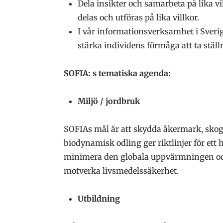
Dela insikter och samarbeta på lika v
delas och utföras på lika villkor.
I vår informationsverksamhet i Sverig
stärka individens förmåga att ta ställ
SOFIA: s tematiska agenda:
Miljö / jordbruk
SOFIAs mål är att skydda åkermark, skoga
biodynamisk odling ger riktlinjer för et
minimera den globala uppvärmningen och f
motverka livsmedelssäkerhet.
Utbildning