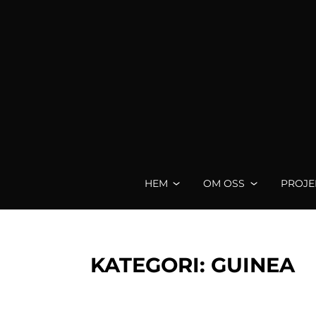
Skip
to
content
FÖRENINGEN SOFIA
HEM
OM OSS
PROJE
KATEGORI:
GUINEA