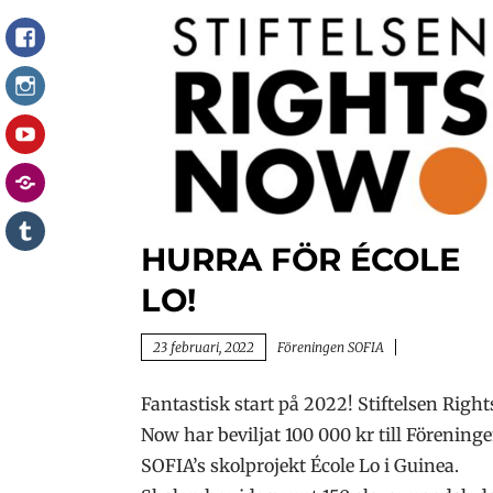
Facebook
Instagram
YouTube
Stödgala
Blogg
SOFIA
HURRA FÖR ÉCOLE
Ungdom
LO!
Blogg
23 februari, 2022
Föreningen SOFIA
Fantastisk start på 2022! Stiftelsen Right
Now har beviljat 100 000 kr till Förening
SOFIA’s skolprojekt École Lo i Guinea.