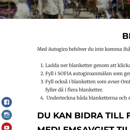
B
Med Autogiro behöver du inte komma ihåg 
Ladda ner blanketter genom att klic
Fyll i SOFIA autogiroanmälan som ger 
Fyll också i blanketten som avser Omf
fyller då i flera blanketter.
Underteckna båda blanketterna och sän
Facebook
DU KAN BIDRA TILL
Instagram
MEDLEMSAVGIFT TIL
YouTube