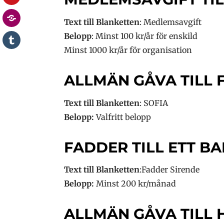
Stödgala
Text till Blanketten
: Medlemsavgift
Blogg
Belopp
: Minst 100 kr/år för enskild
SOFIA
Minst 1000 kr/år för organisation
Ungdom
Blogg
ALLMÄN GÅVA TILL 
Text till Blanketten
: SOFIA
Belopp:
Valfritt belopp
FADDER TILL ETT B
Text till Blanketten
:Fadder Sirende
Belopp:
Minst 200 kr/månad
ALLMÄN GÅVA TILL