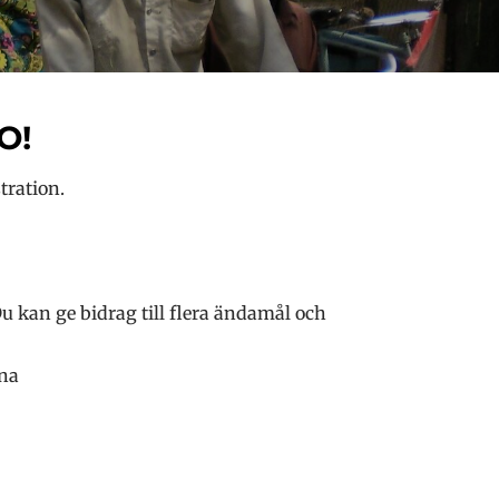
O!
tration.
Du kan ge bidrag till flera ändamål och
rna